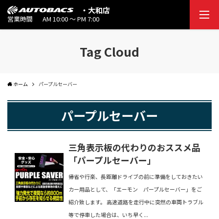
・大和店
営業時間
AM 10:00 ～ PM 7:00
Tag Cloud
ホーム
パープルセーバー
パープルセーバー
三角表示板の代わりのおススメ品
「パープルセーバー」
帰省や行楽、長距離ドライブの前に準備をしておきたい
カー用品として、「エーモン パープルセーバー」をご
紹介致します。 高速道路を走行中に突然の車両トラブル
等で停車した場合は、いち早く...