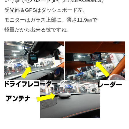
いう事で
セパレートタイプ
のZERO909LS。
受光部＆GPSは
ダッシュボード左、
モニターはガラス上部に。薄さ11.9㎜で
軽量だから出来る技ですね。